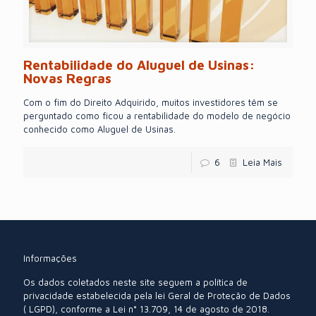
Rentabilidade do Aluguel de Usinas:
Novas Regras
Com o fim do Direito Adquirido, muitos investidores têm se
perguntado como ficou a rentabilidade do modelo de negócio
conhecido como Aluguel de Usinas.
6
Leia Mais
Informações
Os dados coletados neste site seguem a política de
privacidade estabelecida pela lei Geral de Proteção de Dados
( LGPD), conforme a Lei n° 13.709, 14 de agosto de 2018.