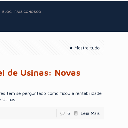
BLOG
FALE CONOSCO
Mostre tudo
el de Usinas: Novas
res têm se perguntado como ficou a rentabilidade
 Usinas.
6
Leia Mais